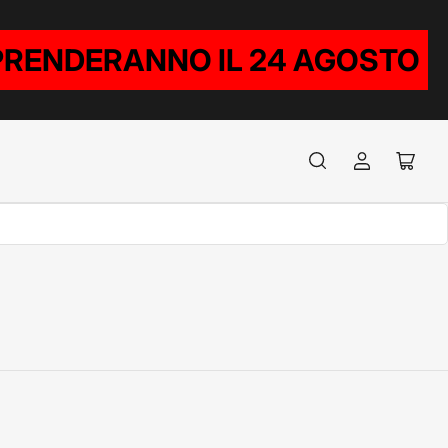
RIPRENDERANNO IL 24 AGOSTO
Accedi
Apri
il
mini
carrel