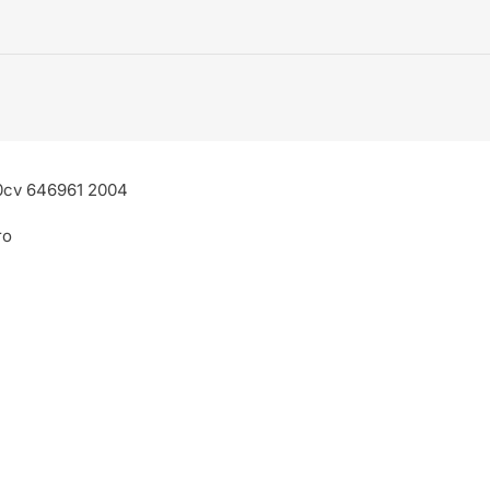
50cv 646961 2004
ro