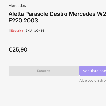
Mercedes
Aletta Parasole Destro Mercedes W2
E220 2003
Esaurito
SKU:
QQ456
€25,90
Prezzo
standard
Esaurito
Altre opzioni di