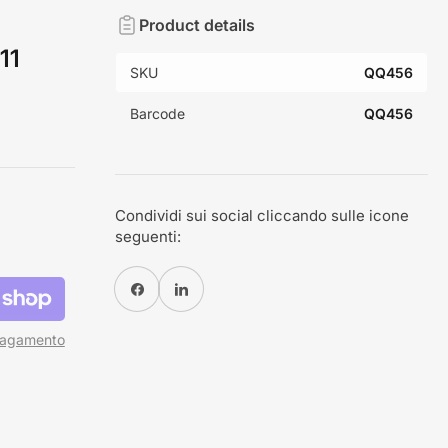
Product details
11
SKU
QQ456
Barcode
QQ456
Condividi sui social cliccando sulle icone
seguenti:
Condividi su Facebook
Condividi su Pinterest
 pagamento