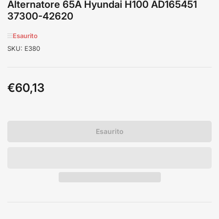
Alternatore 65A Hyundai H100 AD165451
37300-42620
Esaurito
SKU:
E380
€60,13
Prezzo
standard
Esaurito