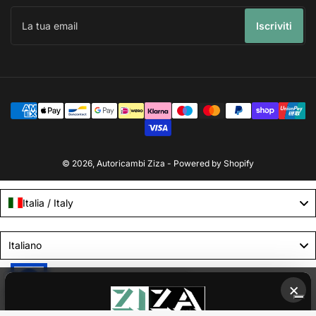
La
tua
Iscriviti
email
Modalità
di
pagamento
© 2026,
Autoricambi Ziza
- Powered by Shopify
Italia / Italy
Language
Italiano
Le tue preferenze relative alla privacy
×
Informativa sulla raccolta