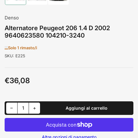
immagine
immagine
immagine
1
2
3
in
in
in
visualizzazione
visualizzazione
visualizzazione
Denso
Raccolta
Raccolta
Raccolta
Alternatore Peugeot 206 1.4 D 2002
9640623580 104210-3240
Solo 1 rimasto/i
SKU:
E225
€36,08
Prezzo
standard
Riduci quantità per Alternatore Peugeot 206 1.4 D 2002 9640623580 104210-3240
Aumenta quantità per Alternatore Peugeot 206 1.4 D 2002 9640623580 104210-3240
−
+
Aggiungi al carrello
Quantità
Altre opzioni di pagamento