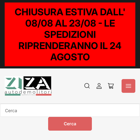
CHIUSURA ESTIVA DALL'
08/08 AL 23/08 - LE
SPEDIZIONI
RIPRENDERANNO IL 24
AGOSTO
Accedi
Apri
il
mini
carrello
Cerca
Cerca