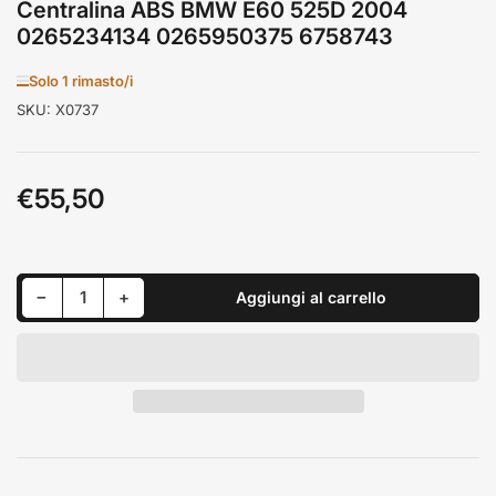
Centralina ABS BMW E60 525D 2004
0265234134 0265950375 6758743
Solo 1 rimasto/i
SKU:
X0737
€55,50
Prezzo
standard
Riduci quantità per Centralina ABS BMW E60 525D 2004 0265234134 0265950375 6758743
Aumenta quantità per Centralina ABS BMW E60 525D 2004 0265234134 0265950375 6758743
−
+
Aggiungi al carrello
Quantità