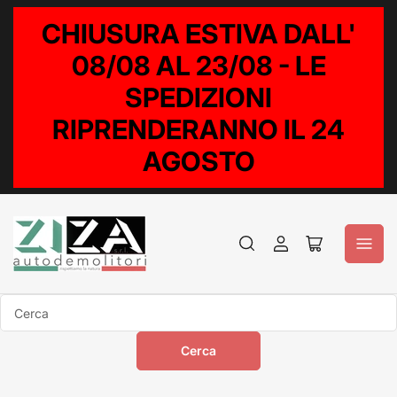
CHIUSURA ESTIVA DALL'
08/08 AL 23/08 - LE
SPEDIZIONI
RIPRENDERANNO IL 24
AGOSTO
Accedi
Apri
il
mini
carrello
Cerca
Cerca