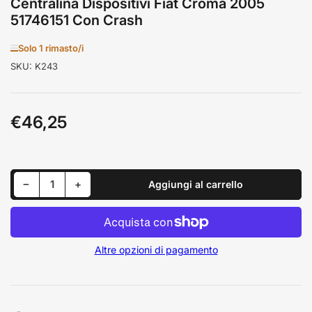
Centralina Dispositivi Fiat Croma 2005
51746151 Con Crash
Solo 1 rimasto/i
SKU:
K243
€46,25
Prezzo
standard
Riduci quantità per Centralina Dispositivi Fiat Croma 2005 51746151 Con Crash
Aumenta quantità per Centralina Dispositivi Fiat Croma 2005 51746151 Con Crash
−
+
Aggiungi al carrello
Quantità
Altre opzioni di pagamento