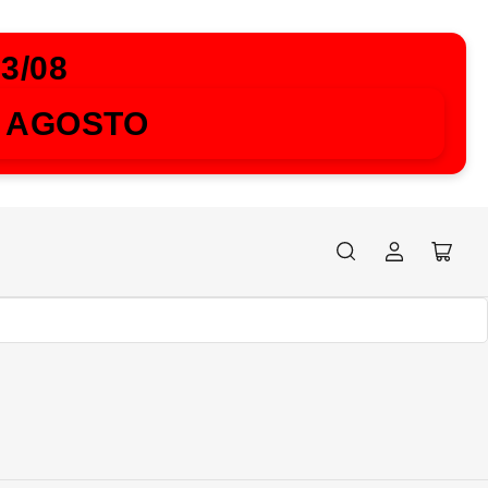
3/08
4 AGOSTO
Accedi
Apri
il
mini
carrel