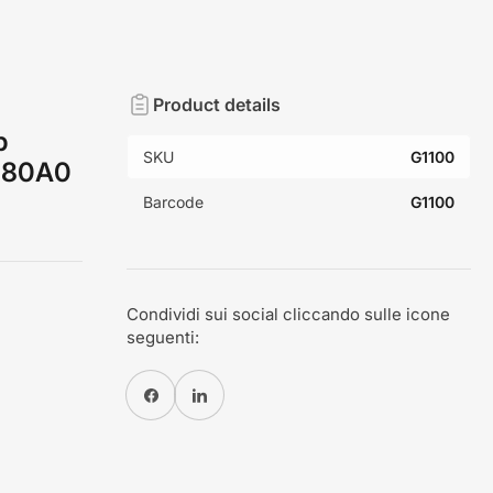
Product details
p
SKU
G1100
6480A0
Barcode
G1100
Condividi sui social cliccando sulle icone
seguenti:
Condividi su Facebook
Condividi su Pinterest