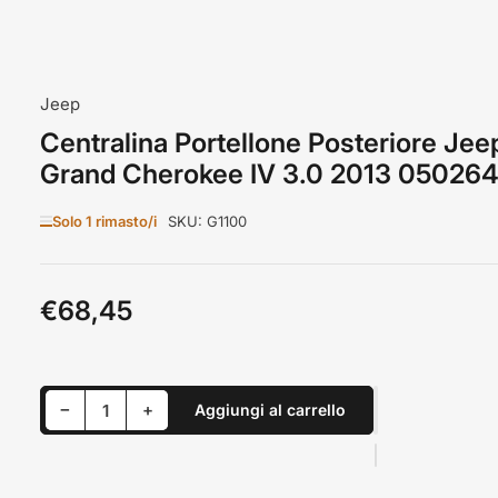
Jeep
Centralina Portellone Posteriore Jee
Grand Cherokee IV 3.0 2013 0502
Solo 1 rimasto/i
SKU:
G1100
€68,45
Prezzo
standard
Riduci quantità per Centralina Portellone Posteriore Jeep Grand Cherokee IV 3.0 2013 05026480A0
Aumenta quantità per Centralina Portellone Posteriore Jeep Grand Cherokee IV 3.0 2013 05026480A0
−
+
Aggiungi al carrello
Quantità