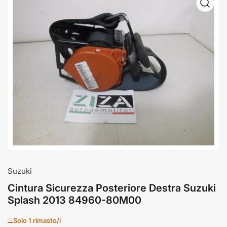
Apri
media
1
in
dialogo
modale
Suzuki
Cintura Sicurezza Posteriore Destra Suzuki
Splash 2013 84960-80M00
Solo 1 rimasto/i