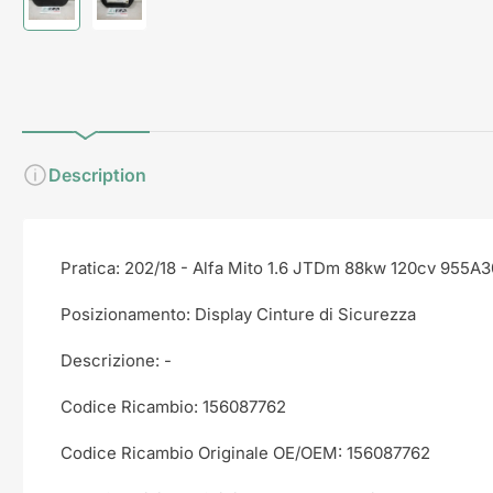
Carica
Carica
immagine
immagine
1
2
in
in
visualizzazione
visualizzazione
Raccolta
Raccolta
Description
Pratica: 202/18 - Alfa Mito 1.6 JTDm 88kw 120cv 955A
Posizionamento: Display Cinture di Sicurezza
Descrizione: -
Codice Ricambio: 156087762
Codice Ricambio Originale OE/OEM: 156087762