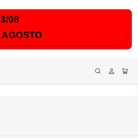
3/08
4 AGOSTO
Accedi
Apri
il
mini
carrel