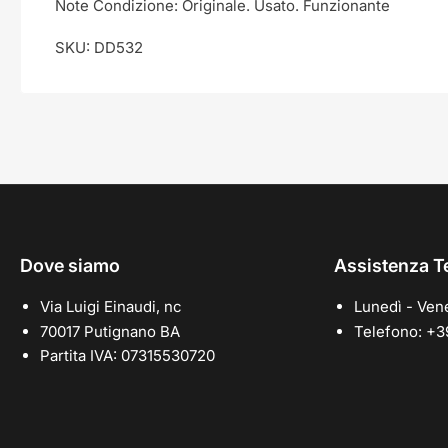
Note Condizione: Originale. Usato. Funzionante
SKU: DD532
Dove siamo
Assistenza T
Via Luigi Einaudi, nc
Lunedì - Vene
70017 Putignano BA
Telefono: +
Partita IVA: 07315530720