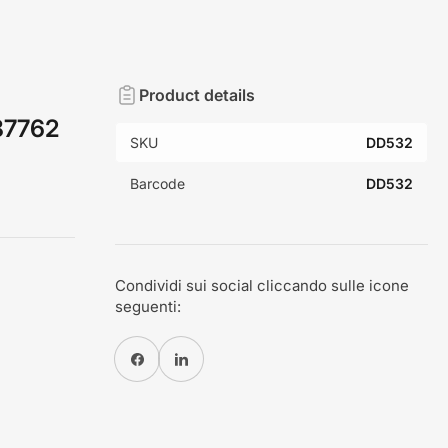
Product details
87762
SKU
DD532
Barcode
DD532
Condividi sui social cliccando sulle icone
seguenti:
Condividi su Facebook
Condividi su Pinterest