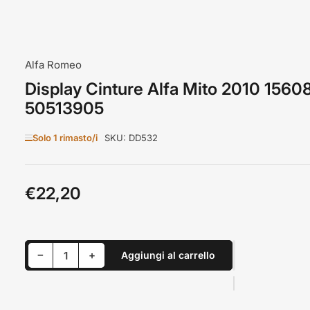
Alfa Romeo
Display Cinture Alfa Mito 2010 1560
50513905
Solo 1 rimasto/i
SKU:
DD532
€22,20
Prezzo
standard
Riduci quantità per Display Cinture Alfa Mito 2010 156087762 50513905
Aumenta quantità per Display Cinture Alfa Mito 2010 156087762 50513905
−
+
Aggiungi al carrello
Quantità