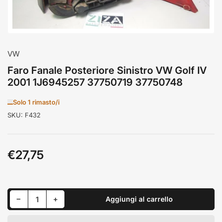
VW
Faro Fanale Posteriore Sinistro VW Golf IV
2001 1J6945257 37750719 37750748
Solo 1 rimasto/i
SKU:
F432
€27,75
Prezzo
standard
Riduci quantità per Faro Fanale Posteriore Sinistro VW Golf IV 2001 1J6945257 37750719 37750748
Aumenta quantità per Faro Fanale Posteriore Sinistro VW Golf IV 2001 1J6945257 37750719 37750748
−
+
Aggiungi al carrello
Quantità