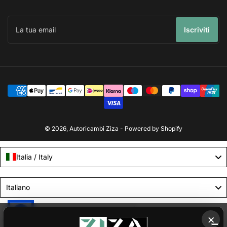
La
tua
Iscriviti
email
Modalità
di
pagamento
© 2026,
Autoricambi Ziza
- Powered by Shopify
Italia / Italy
Language
Italiano
Le tue preferenze relative alla privacy
×
Informativa sulla raccolta