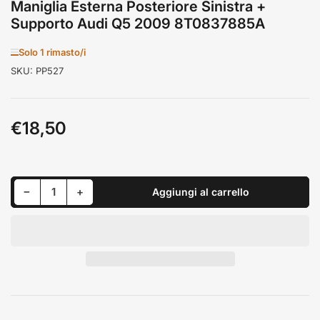
Maniglia Esterna Posteriore Sinistra +
Supporto Audi Q5 2009 8T0837885A
Solo 1 rimasto/i
SKU:
PP527
€18,50
Prezzo
standard
Riduci quantità per Maniglia Esterna Posteriore Sinistra + Supporto Audi Q5 2009 8T0837885A
Aumenta quantità per Maniglia Esterna Posteriore Sinistra + Supporto Audi Q5 2009 8T0837885A
−
+
Aggiungi al carrello
Quantità