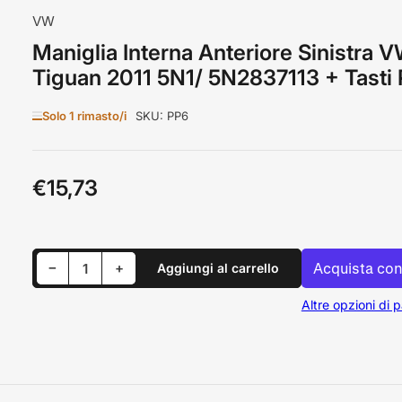
VW
Maniglia Interna Anteriore Sinistra 
Tiguan 2011 5N1/ 5N2837113 + Tasti 
Solo 1 rimasto/i
SKU:
PP6
€15,73
Prezzo
standard
Riduci quantità per Maniglia Interna Anteriore Sinistra VW Tiguan 2011 5N1/ 5N2837113 + Tasti Porte
Aumenta quantità per Maniglia Interna Anteriore Sinistra VW Tiguan 2011 5N1/ 5N2837113 + Tasti Porte
−
+
Aggiungi al carrello
Quantità
Altre opzioni di