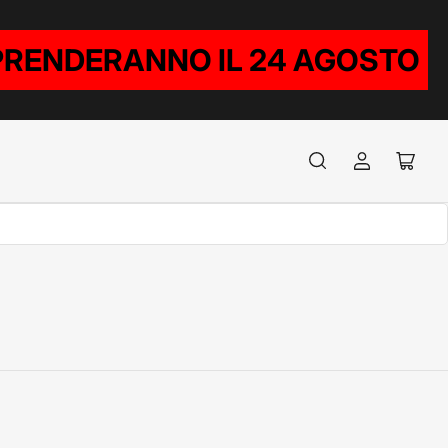
RIPRENDERANNO IL 24 AGOSTO
Accedi
Apri
il
mini
carrel