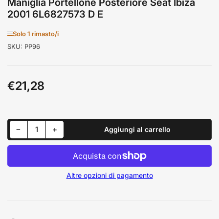
Maniglia Portellone Posteriore Seat Ibiza
2001 6L6827573 D E
Solo 1 rimasto/i
SKU:
PP96
€21,28
Prezzo
standard
Riduci quantità per Maniglia Portellone Posteriore Seat Ibiza 2001 6L6827573 D E
Aumenta quantità per Maniglia Portellone Posteriore Seat Ibiza 2001 6L6827573 D E
−
+
Aggiungi al carrello
Quantità
Altre opzioni di pagamento