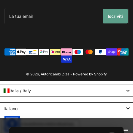
La
tua
Iscriviti
email
Modalità
di
pagamento
© 2026,
Autoricambi Ziza
- Powered by Shopify
Italia / Italy
Language
Italiano
Le tue preferenze relative alla privacy
Informativa sulla raccolta