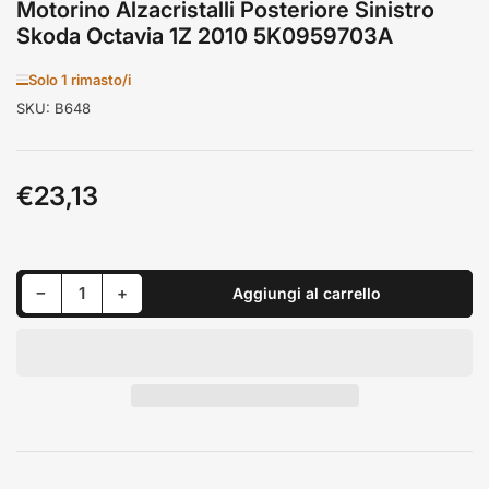
Motorino Alzacristalli Posteriore Sinistro
Skoda Octavia 1Z 2010 5K0959703A
Solo 1 rimasto/i
SKU:
B648
€23,13
Prezzo
standard
Riduci quantità per Motorino Alzacristalli Posteriore Sinistro Skoda Octavia 1Z 2010 5K0959703A
Aumenta quantità per Motorino Alzacristalli Posteriore Sinistro Skoda Octavia 1Z 2010 5K0959703A
−
+
Aggiungi al carrello
Quantità