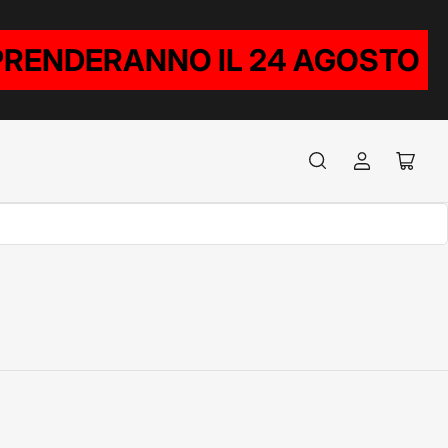
RIPRENDERANNO IL 24 AGOSTO
Accedi
Apri
il
mini
carrel