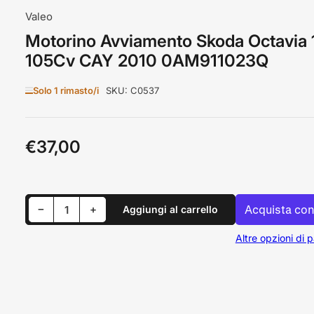
Valeo
Motorino Avviamento Skoda Octavia 
105Cv CAY 2010 0AM911023Q
Solo 1 rimasto/i
SKU:
C0537
€37,00
Prezzo
standard
Riduci quantità per Motorino Avviamento Skoda Octavia 1.6 105Cv CAY 2010 0AM911023Q
Aumenta quantità per Motorino Avviamento Skoda Octavia 1.6 105Cv CAY 2010 0AM911023Q
−
+
Aggiungi al carrello
Quantità
Altre opzioni di