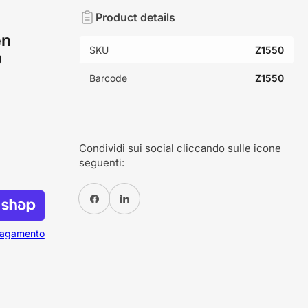
Product details
en
SKU
Z1550
0
Barcode
Z1550
Condividi sui social cliccando sulle icone
seguenti:
Condividi su Facebook
Condividi su Pinterest
 pagamento