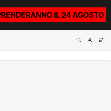
RIPRENDERANNO IL 24 AGOSTO
Accedi
Apri
il
mini
carrel