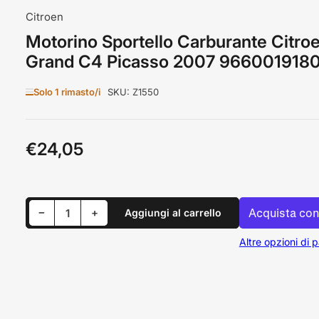
Citroen
Motorino Sportello Carburante Citro
Grand C4 Picasso 2007 966001918
Solo 1 rimasto/i
SKU:
Z1550
€24,05
Prezzo
standard
Riduci quantità per Motorino Sportello Carburante Citroen Grand C4 Picasso 2007 9660019180
Aumenta quantità per Motorino Sportello Carburante Citroen Grand C4 Picasso 2007 9660019180
−
+
Aggiungi al carrello
Quantità
Altre opzioni di