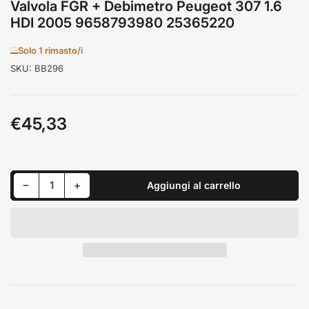
Valvola FGR + Debimetro Peugeot 307 1.6
HDI 2005 9658793980 25365220
Solo 1 rimasto/i
SKU:
BB296
€45,33
Prezzo
standard
Riduci quantità per Valvola FGR + Debimetro Peugeot 307 1.6 HDI 2005 9658793980 25365220
Aumenta quantità per Valvola FGR + Debimetro Peugeot 307 1.6 HDI 2005 9658793980 25365220
−
+
Aggiungi al carrello
Quantità